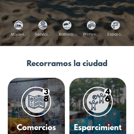
Alojamiento
Servicios y Services
Balnearios
Profesionales
Esparcimiento
Recorramos la ciudad
3
4
8
6
Comercios
Esparcimient