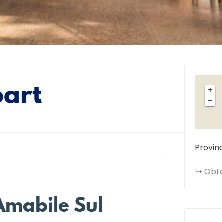
art
+
−
Provin
Obte
Amabile Sul