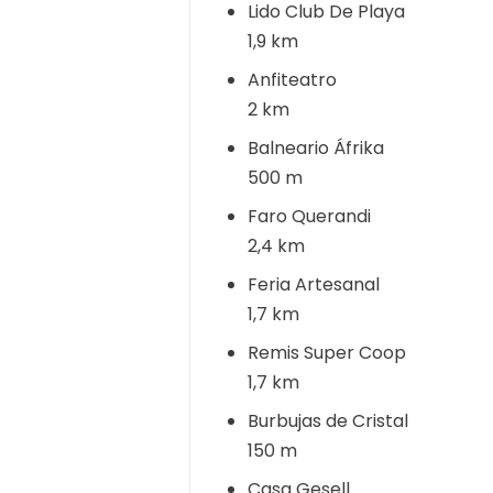
Lido Club De Playa
1,9 km
Anfiteatro
2 km
Balneario Áfrika
500 m
Faro Querandi
2,4 km
Feria Artesanal
1,7 km
Remis Super Coop
1,7 km
Burbujas de Cristal
150 m
Casa Gesell