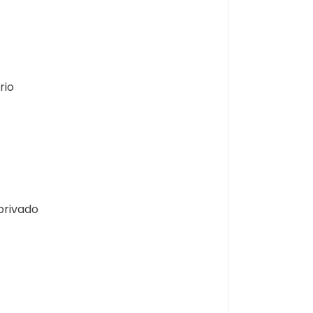
rio
privado