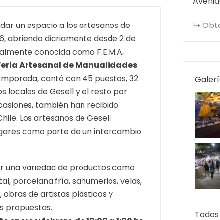
Avenid
ndar un espacio a los artesanos de
Obte
, abriendo diariamente desde 2 de
inalmente conocida como F.E.M.A,
(Feria Artesanal de Manualidades
temporada, contó con 45 puestos, 32
Galerí
 locales de Gesell y el resto por
ocasiones, también han recibido
Chile. Los artesanos de Gesell
lugares como parte de un intercambio
ar una variedad de productos como
l, porcelana fría, sahumerios, velas,
bras de artistas plásticos y
as propuestas.
Todos 