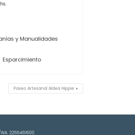
 hs.
anías y Manualidades
Esparcimiento
Paseo Artesanal Aldea Hippie
el/WA: 2255461600