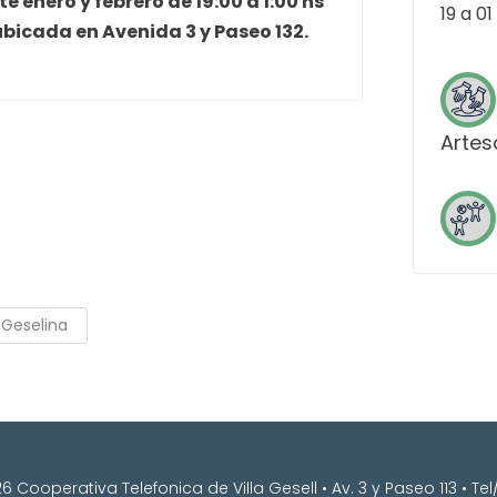
e enero y febrero de 19:00 a 1:00 hs
19 a 01
ubicada en Avenida 3 y Paseo 132.
Artes
a Geselina
 Cooperativa Telefonica de Villa Gesell • Av. 3 y Paseo 113 • T