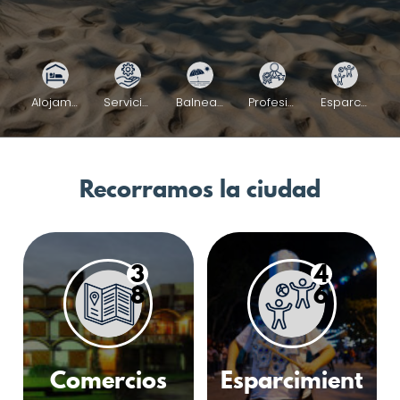
Alojamiento
Servicios y Services
Balnearios
Profesionales
Esparcimiento
Recorramos la ciudad
3
4
8
6
Comercios
Esparcimient