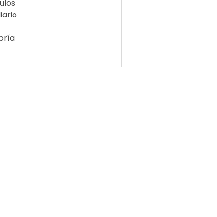
ulos
iario
oría