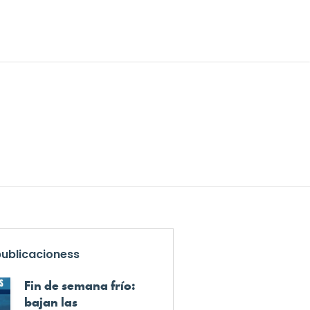
publicacioness
Fin de semana frío:
bajan las