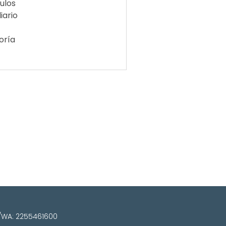
ulos
iario
oría
el/WA: 2255461600