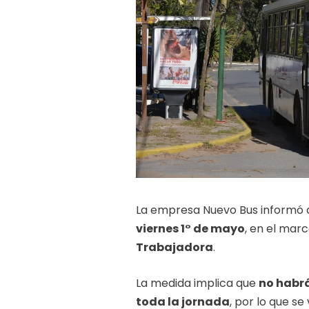
La empresa
Nuevo Bus
informó q
viernes 1° de mayo
, en el mar
Trabajadora
.
La medida implica que
no habrá
toda la jornada
, por lo que s