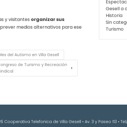
Espectac
Gesell a d
Historia
s y visitantes
organizar sus
Sin categ
prever medios alternativos para ese
Turismo
es del Autismo en Villa Gesell
X Congreso de Turismo y Recreación
Sindical
 Cooperativa Telefonica de Villa Gesell • Av. 3 y Paseo 113 • T