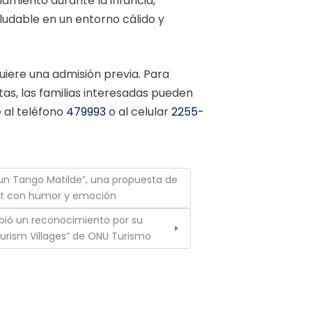
miento durante la infancia,
ludable en un entorno cálido y
uiere una admisión previa. Para
ltas, las familias interesadas pueden
 al teléfono
479993
o al celular
2255-
 un Tango Matilde”, una propuesta de
rt con humor y emoción
bió un reconocimiento por su
ourism Villages” de ONU Turismo