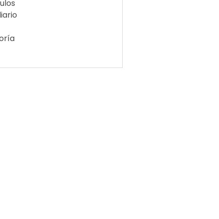
ulos
iario
oría