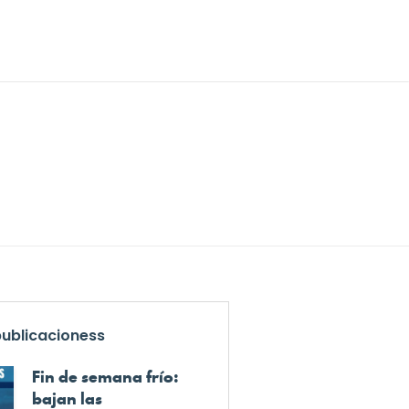
publicacioness
Fin de semana frío:
bajan las