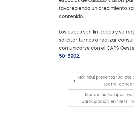
espacios de cuidado y acompaña
favoreciendo un crecimiento sa
contenido.
Los cupos son limitados y se req
solicitar turnos o realizar consu
comunicarse con el CAPS Oeste
50-8902
.
Mar Azul presenta “Bailate
teatro-conce
Mar de las Pampas reci
participación en “Best T