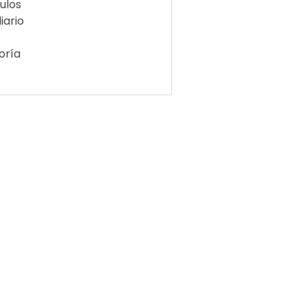
ulos
iario
oría