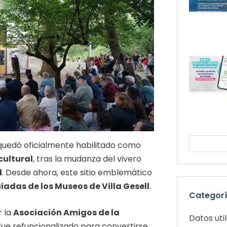
uedó oficialmente habilitado como
cultural
, tras la mudanza del vivero
l
. Desde ahora, este sitio emblemático
uiadas de los Museos de Villa Gesell
.
Categor
r la
Asociación Amigos de la
Datos uti
 fue refuncionalizado para convertirse