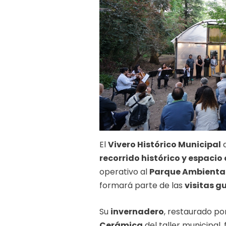
El
Vivero Histórico Municipal
q
recorrido histórico y espacio 
operativo al
Parque Ambienta
formará parte de las
visitas g
Su
invernadero
, restaurado po
Cerámica
del taller municipal,