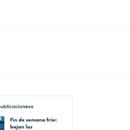
publicacioness
Fin de semana frío:
bajan las