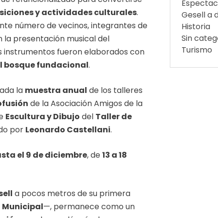
Espectac
siciones y actividades culturales
.
Gesell a d
ante número de vecinos, integrantes de
Historia
Sin categ
n la presentación musical del
Turismo
os instrumentos fueron elaborados con
l bosque fundacional
.
rada la
muestra anual
de los talleres
ofusión
de la Asociación Amigos de la
de
Escultura y Dibujo
del
Taller de
ado por
Leonardo Castellani
.
sta el 9 de diciembre
, de
13 a 18
sell
a pocos metros de su primera
 Municipal
—, permanece como un