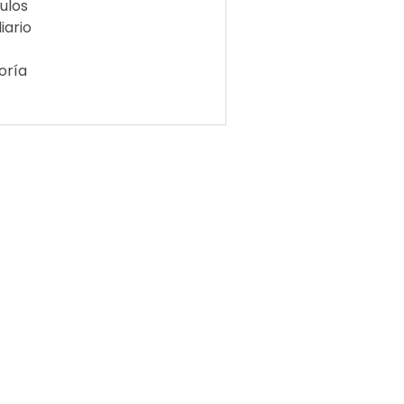
ulos
iario
oría