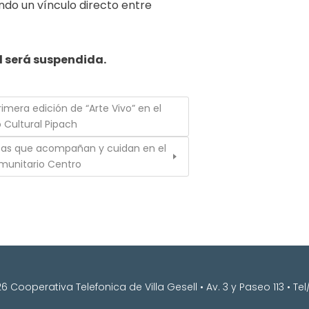
ndo un vínculo directo entre
ad será suspendida.
 primera edición de “Arte Vivo” en el
 Cultural Pipach
tas que acompañan y cuidan en el
munitario Centro
 Cooperativa Telefonica de Villa Gesell • Av. 3 y Paseo 113 • T