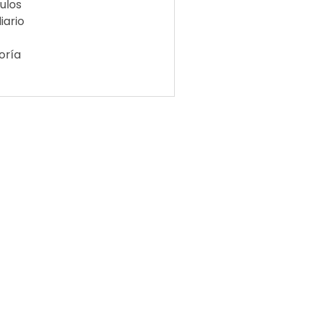
ulos
iario
oría