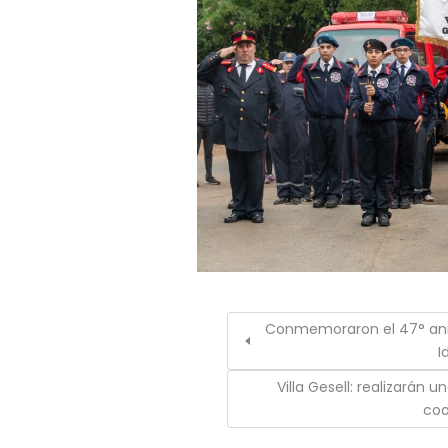
Conmemoraron el 47° anive
I
Villa Gesell: realizarán 
coo