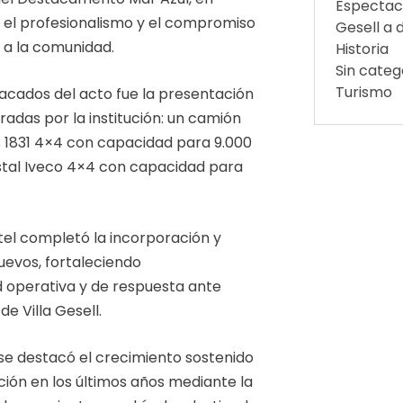
Espectac
, el profesionalismo y el compromiso
Gesell a d
o a la comunidad.
Historia
Sin categ
Turismo
cados del acto fue la presentación
adas por la institución: un camión
 1831 4×4 con capacidad para 9.000
estal Iveco 4×4 con capacidad para
rtel completó la incorporación y
uevos, fortaleciendo
d operativa y de respuesta ante
e Villa Gesell.
e destacó el crecimiento sostenido
ción en los últimos años mediante la