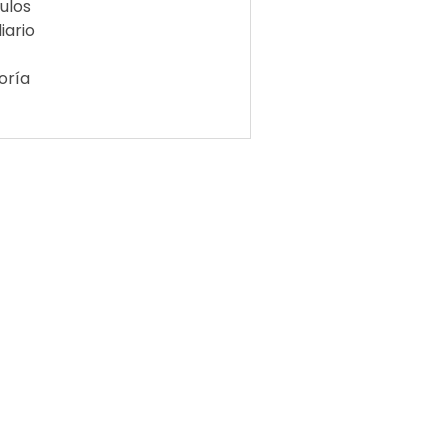
ulos
iario
oría