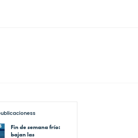
publicacioness
Fin de semana frío:
bajan las